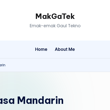
MakGaTek
Emak-emak Gaul Tekno
Home
About Me
arin
hasa Mandarin