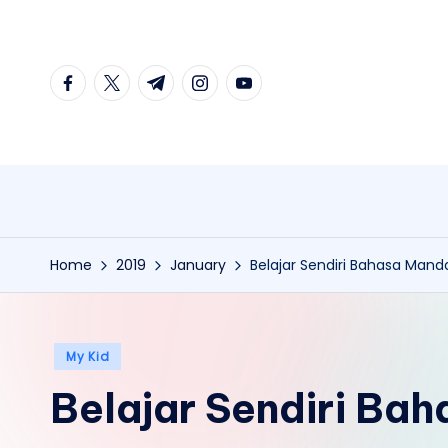
Skip
facebook.com
twitter.com
t.me
instagram.com
youtube.com
to
content
Home
2019
January
Belajar Sendiri Bahasa Mand
Posted
My Kid
in
Belajar Sendiri Ba